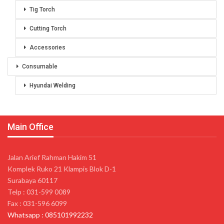
Tig Torch
Cutting Torch
Accessories
Consumable
Hyundai Welding
Main Office
Jalan Arief Rahman Hakim 51
Komplek Ruko 21 Klampis Blok D-1
Surabaya 60117
Telp : 031-599 0089
Fax : 031-596 6099
Whatsapp : 085101992232