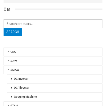
Cari
Search
for:
SEARCH
CNC
SAW
SMAW
DC Inverter
DC Thrystor
Gouging Machine
GTAW